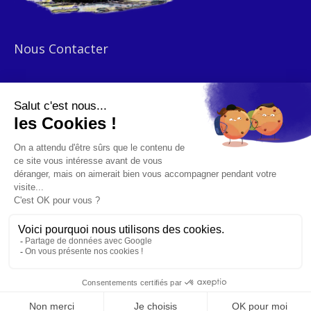
Nous Contacter
Cliquez
ICI
et contactez nous par mail en remplissant le formulaire
présent sur la page.
Ou par téléphone au :
04 66 65 73 40
Mentions Légales
|
Confidentialité
2020 | Tous Droits Réservés | Institution Notre Dame de la
Providence